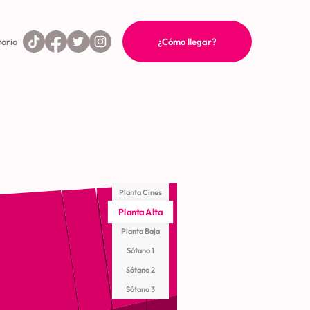
torio
¿Cómo llegar?
Planta Cines
Planta Alta
Planta Baja
Sótano 1
Sótano 2
Sótano 3