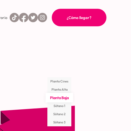
torio
¿Cómo llegar?
Planta Cines
Planta Alta
Planta Baja
Sótano 1
Sótano 2
Sótano 3