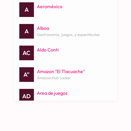
Deportes
(5)
Aeroméxico
A
Gastronomía
(35)
Alboa
A
Gastronomia, juegos, y espectáculos
Entretenimiento
(7)
Aldo Conti
AC
Tecnología
(8)
Amazon "El Tlacuache"
A"
Amazon Hub Locker
Servicios
(22)
Area de juegos
AD
Otros
(9)
Aroma
A